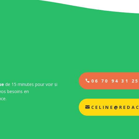
06 70 94 31 2
ue
de 15 minutes pour voir si
vos besoins en
nce.
CELINE@REDAC